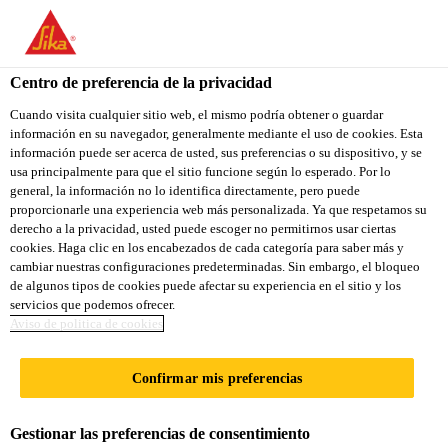
You are accessing "Sika Ecuador", it seems you are accessing it
from "Estados Unidos". We have a dedicated website for your
country.
Centro de preferencia de la privacidad
Construcción
...
Sika® Antisol®-100 Listo
TO
Cuando visita cualquier sitio web, el mismo podría obtener o guardar
STAY ON THE SIKA
SELECT A
información en su navegador, generalmente mediante el uso de cookies. Esta
SIKA
ECUADOR WEBSITE
COUNTRY
información puede ser acerca de usted, sus preferencias o su dispositivo, y se
USA
usa principalmente para que el sitio funcione según lo esperado. Por lo
general, la información no lo identifica directamente, pero puede
proporcionarle una experiencia web más personalizada. Ya que respetamos su
Sika®
Sika Ecuador
derecho a la privacidad, usted puede escoger no permitirnos usar ciertas
cookies. Haga clic en los encabezados de cada categoría para saber más y
cambiar nuestras configuraciones predeterminadas. Sin embargo, el bloqueo
Antisol®-100 Listo
de algunos tipos de cookies puede afectar su experiencia en el sitio y los
servicios que podemos ofrecer.
Aviso de politica de cookies
CURADOR BASE ACUOSA PARA
HORMIGÓN O MORTERO FRESCO
Confirmar mis preferencias
Antisol-100 Listo, es una emulsión acuosa de
Gestionar las preferencias de consentimiento
paraﬁna, que al aplicarse sobre el hormigón o