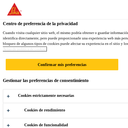
You are accessing "Sika Ecuador", it seems you are accessing it fr
TO SIKA USA
STAY ON THE SIKA ECUADOR W
Centro de preferencia de la privacidad
Cuando visita cualquier sitio web, el mismo podría obtener o guardar información 
identifica directamente, pero puede proporcionarle una experiencia web más perso
Sika Ecuador
bloqueo de algunos tipos de cookies puede afectar su experiencia en el sitio y lo
Aviso de politica de cookies
Confirmar mis preferencias
VALORES Y
Gestionar las preferencias de consentimiento
PRINCIPIOS
Cookies estrictamente necesarias
Cookies de rendimiento
Cookies de funcionalidad