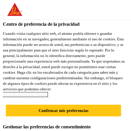
You are accessing "Sika Ecuador", it seems you are accessing it
from "Estados Unidos". We have a dedicated website for your
country.
Centro de preferencia de la privacidad
TO
Cuando visita cualquier sitio web, el mismo podría obtener o guardar
STAY ON THE SIKA
SELECT A
información en su navegador, generalmente mediante el uso de cookies. Esta
SIKA
ECUADOR WEBSITE
COUNTRY
información puede ser acerca de usted, sus preferencias o su dispositivo, y se
USA
usa principalmente para que el sitio funcione según lo esperado. Por lo
general, la información no lo identifica directamente, pero puede
proporcionarle una experiencia web más personalizada. Ya que respetamos su
Sika Ecuador
derecho a la privacidad, usted puede escoger no permitirnos usar ciertas
cookies. Haga clic en los encabezados de cada categoría para saber más y
cambiar nuestras configuraciones predeterminadas. Sin embargo, el bloqueo
de algunos tipos de cookies puede afectar su experiencia en el sitio y los
servicios que podemos ofrecer.
Aviso de politica de cookies
BAÑO
Confirmar mis preferencias
Gestionar las preferencias de consentimiento