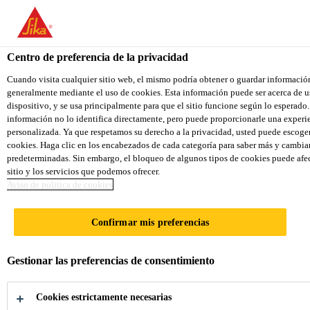
You are accessing "Sika Ecuador", it seems you are accessing it fr
We have a dedicated website for your country.
Centro de preferencia de la privacidad
TO SIKA
STAY ON THE SIKA ECUADOR
USA
WEBSITE
Cuando visita cualquier sitio web, el mismo podría obtener o guardar informació
generalmente mediante el uso de cookies. Esta información puede ser acerca de us
dispositivo, y se usa principalmente para que el sitio funcione según lo esperado. 
información no lo identifica directamente, pero puede proporcionarle una exper
Sika Ecuador
personalizada. Ya que respetamos su derecho a la privacidad, usted puede escoger
cookies. Haga clic en los encabezados de cada categoría para saber más y cambia
predeterminadas. Sin embargo, el bloqueo de algunos tipos de cookies puede afec
sitio y los servicios que podemos ofrecer.
Aviso de politica de cookies
MUROS DE
Confirmar mis preferencias
CONTENCIÓN
Gestionar las preferencias de consentimiento
Soluciones Sika para impermeabilización
Cookies estrictamente necesarias
de muros de contención