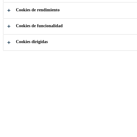
Cookies de rendimiento
Cookies de funcionalidad
Construcción
...
Muros de Contención
Cookies dirigidas
Evite filtraciones y selle las grietas de sus
muros de contención.
CONTACTENOS Y OBTENGA ASESORÍA
ESPECIALIZADA PARA SU PROYECTO
Soluciones Sika para