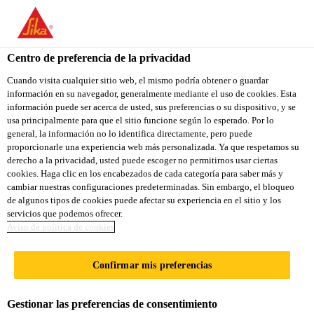
You are accessing "Sika Ecuador", it seems you are accessing it
from "Estados Unidos". We have a dedicated website for your
country.
Centro de preferencia de la privacidad
TO
Cuando visita cualquier sitio web, el mismo podría obtener o guardar
STAY ON THE SIKA
SELECT A
información en su navegador, generalmente mediante el uso de cookies. Esta
SIKA
ECUADOR WEBSITE
COUNTRY
información puede ser acerca de usted, sus preferencias o su dispositivo, y se
USA
usa principalmente para que el sitio funcione según lo esperado. Por lo
general, la información no lo identifica directamente, pero puede
proporcionarle una experiencia web más personalizada. Ya que respetamos su
Sika Ecuador
derecho a la privacidad, usted puede escoger no permitirnos usar ciertas
cookies. Haga clic en los encabezados de cada categoría para saber más y
cambiar nuestras configuraciones predeterminadas. Sin embargo, el bloqueo
de algunos tipos de cookies puede afectar su experiencia en el sitio y los
servicios que podemos ofrecer.
DRENES
Aviso de politica de cookies
Confirmar mis preferencias
Gestionar las preferencias de consentimiento