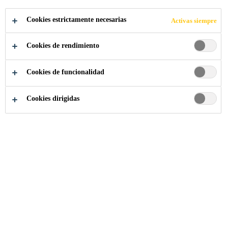
/
Cookies estrictamente necesarias
Activas siempre
RESIDENCIALE
Cookies de rendimiento
S
Cookies de funcionalidad
Cookies dirigidas
Construcción
...
Áreas comerciales / residenciales
Encuentre aquí nuestros productos para las
áreas comerciales y residenciales