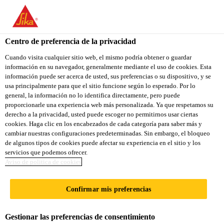
You are accessing "Sika Ecuador", it seems you are accessing it
from "Estados Unidos". We have a dedicated website for your
country.
Centro de preferencia de la privacidad
TO
Cuando visita cualquier sitio web, el mismo podría obtener o guardar
STAY ON THE SIKA
SELECT A
información en su navegador, generalmente mediante el uso de cookies. Esta
SIKA
ECUADOR WEBSITE
COUNTRY
información puede ser acerca de usted, sus preferencias o su dispositivo, y se
USA
usa principalmente para que el sitio funcione según lo esperado. Por lo
general, la información no lo identifica directamente, pero puede
proporcionarle una experiencia web más personalizada. Ya que respetamos su
Sika Ecuador
derecho a la privacidad, usted puede escoger no permitirnos usar ciertas
cookies. Haga clic en los encabezados de cada categoría para saber más y
cambiar nuestras configuraciones predeterminadas. Sin embargo, el bloqueo
de algunos tipos de cookies puede afectar su experiencia en el sitio y los
servicios que podemos ofrecer.
Aviso de politica de cookies
ÁREAS
Confirmar mis preferencias
COMERCIALES
Gestionar las preferencias de consentimiento