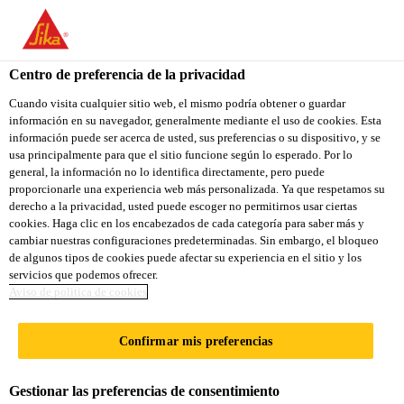
You are accessing "Sika Ecuador", it seems you are accessing it
from "Estados Unidos". We have a dedicated website for your
country.
Centro de preferencia de la privacidad
TO
Cuando visita cualquier sitio web, el mismo podría obtener o guardar
STAY ON THE SIKA
SELECT A
información en su navegador, generalmente mediante el uso de cookies. Esta
SIKA
ECUADOR WEBSITE
COUNTRY
información puede ser acerca de usted, sus preferencias o su dispositivo, y se
USA
usa principalmente para que el sitio funcione según lo esperado. Por lo
general, la información no lo identifica directamente, pero puede
proporcionarle una experiencia web más personalizada. Ya que respetamos su
Sika Ecuador
derecho a la privacidad, usted puede escoger no permitirnos usar ciertas
cookies. Haga clic en los encabezados de cada categoría para saber más y
cambiar nuestras configuraciones predeterminadas. Sin embargo, el bloqueo
de algunos tipos de cookies puede afectar su experiencia en el sitio y los
servicios que podemos ofrecer.
Aviso de politica de cookies
DESCARGA DE
Confirmar mis preferencias
DOCUMENTOS
Gestionar las preferencias de consentimiento