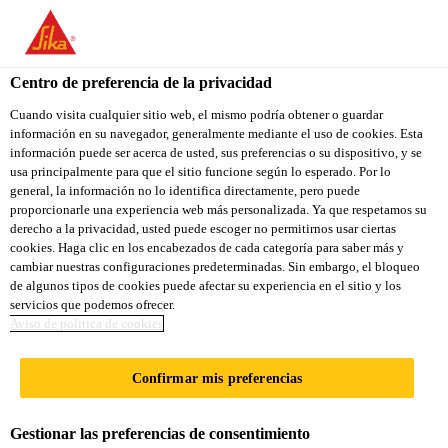
You are accessing "Sika Ecuador", it seems you are accessing it
from "Estados Unidos". We have a dedicated website for your
country.
Centro de preferencia de la privacidad
Construcción
...
Sikanol® M
TO
Cuando visita cualquier sitio web, el mismo podría obtener o guardar
STAY ON THE SIKA
SELECT A
información en su navegador, generalmente mediante el uso de cookies. Esta
SIKA
ECUADOR WEBSITE
COUNTRY
información puede ser acerca de usted, sus preferencias o su dispositivo, y se
USA
usa principalmente para que el sitio funcione según lo esperado. Por lo
general, la información no lo identifica directamente, pero puede
proporcionarle una experiencia web más personalizada. Ya que respetamos su
Sikanol® M
Sika Ecuador
derecho a la privacidad, usted puede escoger no permitirnos usar ciertas
cookies. Haga clic en los encabezados de cada categoría para saber más y
cambiar nuestras configuraciones predeterminadas. Sin embargo, el bloqueo
Aditivo para la estabilización y reductor
de algunos tipos de cookies puede afectar su experiencia en el sitio y los
servicios que podemos ofrecer.
de agrietamiento de morteros.
Aviso de politica de cookies
El Sikanol® M es un aditivo líquido plastificante
Confirmar mis preferencias
multifuncional diseñado para mejorar las
propiedades de trabajabilidad y cohesión en
Gestionar las preferencias de consentimiento
morteros. Su formulación especial actúa como