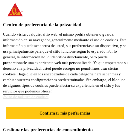
You are accessing "Sika Ecuador", it seems you are accessing it
from "Estados Unidos". We have a dedicated website for your
country.
Centro de preferencia de la privacidad
Construcción
...
SikaFiber® Force-48
TO
Cuando visita cualquier sitio web, el mismo podría obtener o guardar
STAY ON THE SIKA
SELECT A
información en su navegador, generalmente mediante el uso de cookies. Esta
SIKA
ECUADOR WEBSITE
COUNTRY
información puede ser acerca de usted, sus preferencias o su dispositivo, y se
USA
usa principalmente para que el sitio funcione según lo esperado. Por lo
general, la información no lo identifica directamente, pero puede
proporcionarle una experiencia web más personalizada. Ya que respetamos su
SikaFiber® Force-
Sika Ecuador
derecho a la privacidad, usted puede escoger no permitirnos usar ciertas
cookies. Haga clic en los encabezados de cada categoría para saber más y
cambiar nuestras configuraciones predeterminadas. Sin embargo, el bloqueo
48
de algunos tipos de cookies puede afectar su experiencia en el sitio y los
servicios que podemos ofrecer.
Aviso de politica de cookies
MACROFIBRA SINTÉTICA PARA
HORMIGÓN ESTRUCTURAL Y
Confirmar mis preferencias
PROYECTADO.
Gestionar las preferencias de consentimiento
SikaFiber® Force-48
es una macrofibra sintética