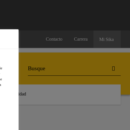
Contacto
Carrera
Mi Sika
de
e
de
a
Sostenibilidad