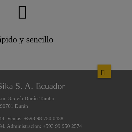
pido y sencillo
Sika S. A. Ecuador
m. 3.5 vía Durán-Tambo
90701 Durán
el. Ventas: +593 98 750 0438
el. Administración: +593 99 950 2574