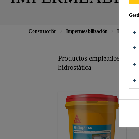
Gest
Construcción
Impermeabilización
Impermeab
Productos empleados para i
hidrostática