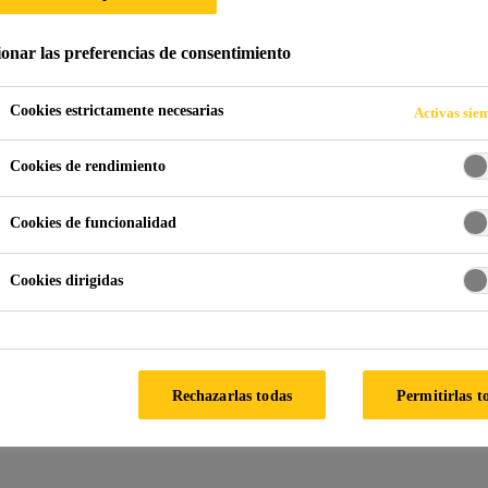
ionar las preferencias de consentimiento
ilización para estructuras enterradas
Cisternas
Impermeab
Cookies estrictamente necesarias
Activas sie
Cookies de rendimiento
mpermeabilizar estructuras sometidas a humedad
Cookies de funcionalidad
Cookies dirigidas
Rechazarlas todas
Permitirlas t