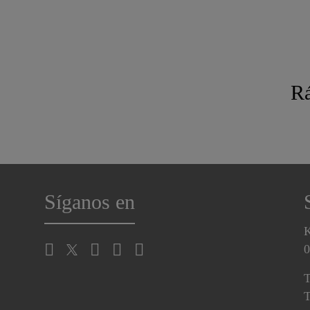
Rá
Síganos en
K
0
T
T