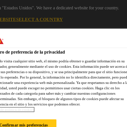
om "Estados Unidos". We have a dedicated website for your country.
EBSITE
SELECT A COUNTRY
ro de preferencia de la privacidad
 visita cualquier sitio web, el mismo podría obtener o guardar información en su
dor, generalmente mediante el uso de cookies. Esta información puede ser acerca 
 sus preferencias o su dispositivo, y se usa principalmente para que el sitio funcion
lo esperado. Por lo general, la información no lo identifica directamente, pero pue
cionarle una experiencia web más personalizada. Ya que respetamos su derecho a l
idad, usted puede escoger no permitirnos usar ciertas cookies. Haga clic en los
ñas renovaciones
Industria
Distribuidores
Documentos
zados de cada categoría para saber más y cambiar nuestras configuraciones
erminadas. Sin embargo, el bloqueo de algunos tipos de cookies puede afectar su
encia en el sitio y los servicios que podemos ofrecer.
de politica de cookies
ZACIÓN
Confirmar mis preferencias