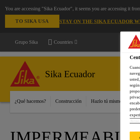
You are accessing "Sika Ecuador", it seems you are accessing it fr
TO SIKA USA
STAY ON THE SIKA ECUADOR W
Grupo Sika
Countries
Cent
Cuando
Sika Ecuador
navega
usted,
según 
propor
privac
¿Qué hacemos?
Construcción
Hazlo tú mismo y peque
encabe
predet
experi
Aviso 
IMPERMEABILI