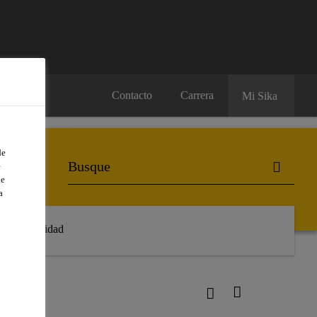
Contacto
Carrera
Mi Sika
de
e
de
a
Sostenibilidad