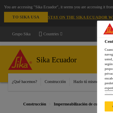
You are accessing "Sika Ecuador", it seems you are accessing it fr
TO SIKA USA
STAY ON THE SIKA ECUADOR W
Grupo Sika
Countries
Cent
Cuando
navega
Sika Ecuador
usted,
según 
propor
privac
encabe
¿Qué hacemos?
Construcción
Hazlo tú mismo y peque
predet
experi
Aviso 
Construcción
Impermeabilización de cubiertas