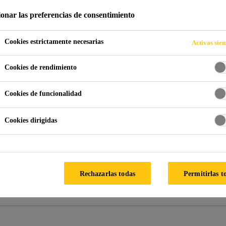
il various
ionar las preferencias de consentimiento
Cookies estrictamente necesarias
Activas sie
Cookies de rendimiento
e a los perfiles de PVC con gran facilidad por med
Cookies de funcionalidad
Cookies dirigidas
NTA
CON
Rechazarlas todas
Permitirlas t