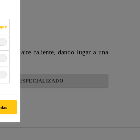
mpre
io de aire caliente, dando lugar a una
TACTO ESPECIALIZADO
odas