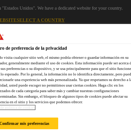
om "Estados Unidos". We have a dedicated website for your country.
EBSITE
SELECT A COUNTRY
ro de preferencia de la privacidad
 visita cualquier sitio web, el mismo podría obtener o guardar información en su
dor, generalmente mediante el uso de cookies. Esta información puede ser acerca 
 sus preferencias o su dispositivo, y se usa principalmente para que el sitio funcion
lo esperado. Por lo general, la información no lo identifica directamente, pero pue
cionarle una experiencia web más personalizada. Ya que respetamos su derecho a l
idad, usted puede escoger no permitirnos usar ciertas cookies. Haga clic en los
zados de cada categoría para saber más y cambiar nuestras configuraciones
ñas renovaciones
Industria
Distribuidores
Documentos
erminadas. Sin embargo, el bloqueo de algunos tipos de cookies puede afectar su
encia en el sitio y los servicios que podemos ofrecer.
de politica de cookies
Cubiertas expuestas
Sikaplan/Sarnafil various
Confirmar mis preferencias