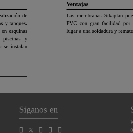
Ventajas
ealización de
Las membranas Sikaplan pued
as y tanques.
PVC con gran facilidad por 
 en esquinas
lugar a una soldadura y remate
 piscinas y
 se instalan
Síganos en
K
0