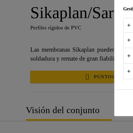
Sikaplan/Sarnaf
Gest
Perfiles rígidos de PVC
Las membranas Sikaplan pueden soldars
soldadura y remate de gran fiabilidad.
PUNTOS DE VE
Visión del conjunto