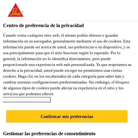
You are accessing "Sika Ecuador", it seems you are accessing it
from "Estados Unidos". We have a dedicated website for your
country.
Centro de preferencia de la privacidad
Construcción
...
Sikalastic®-612
TO
Cuando visita cualquier sitio web, el mismo podría obtener o guardar
STAY ON THE SIKA
SELECT A
información en su navegador, generalmente mediante el uso de cookies. Esta
SIKA
ECUADOR WEBSITE
COUNTRY
información puede ser acerca de usted, sus preferencias o su dispositivo, y se
USA
usa principalmente para que el sitio funcione según lo esperado. Por lo
general, la información no lo identifica directamente, pero puede
proporcionarle una experiencia web más personalizada. Ya que respetamos su
Sikalastic®-612
Sika Ecuador
derecho a la privacidad, usted puede escoger no permitirnos usar ciertas
cookies. Haga clic en los encabezados de cada categoría para saber más y
cambiar nuestras configuraciones predeterminadas. Sin embargo, el bloqueo
MEMBRANA LIQUIDA 100%
de algunos tipos de cookies puede afectar su experiencia en el sitio y los
servicios que podemos ofrecer.
POLIURETANO MONO-COMPONENTE
Aviso de politica de cookies
DE MUY ALTA ELASTICIDAD, CON
TECNOLOGÍA DE CURADO
Confirmar mis preferencias
ACELERADO.
Gestionar las preferencias de consentimiento