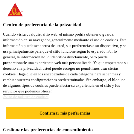
You are accessing "Sika Ecuador", it seems you are accessing it
from "Estados Unidos". We have a dedicated website for your
country.
Centro de preferencia de la privacidad
Construcción
...
Sika® Sello Baños y Cocinas
TO
Cuando visita cualquier sitio web, el mismo podría obtener o guardar
STAY ON THE SIKA
SELECT A
información en su navegador, generalmente mediante el uso de cookies. Esta
SIKA
ECUADOR WEBSITE
COUNTRY
información puede ser acerca de usted, sus preferencias o su dispositivo, y se
USA
usa principalmente para que el sitio funcione según lo esperado. Por lo
general, la información no lo identifica directamente, pero puede
proporcionarle una experiencia web más personalizada. Ya que respetamos su
Sika® Sello Baños
Sika Ecuador
derecho a la privacidad, usted puede escoger no permitirnos usar ciertas
cookies. Haga clic en los encabezados de cada categoría para saber más y
cambiar nuestras configuraciones predeterminadas. Sin embargo, el bloqueo
y Cocinas
de algunos tipos de cookies puede afectar su experiencia en el sitio y los
servicios que podemos ofrecer.
Aviso de politica de cookies
SELLADOR ELÁSTICO ANTIHONGOS
PARA UNIONES Y JUNTAS EN BAÑOS Y
Confirmar mis preferencias
COCINAS
Gestionar las preferencias de consentimiento
Sika® Sello Baños y Cocinas es un sellante con bajo