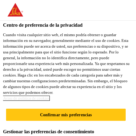
You are accessing "Sika Ecuador", it seems you are accessing it
from "Estados Unidos". We have a dedicated website for your
country.
Centro de preferencia de la privacidad
Construcción
...
SikaTop® Armatec®-108
TO
Cuando visita cualquier sitio web, el mismo podría obtener o guardar
STAY ON THE SIKA
SELECT A
información en su navegador, generalmente mediante el uso de cookies. Esta
SIKA
ECUADOR WEBSITE
COUNTRY
información puede ser acerca de usted, sus preferencias o su dispositivo, y se
USA
usa principalmente para que el sitio funcione según lo esperado. Por lo
general, la información no lo identifica directamente, pero puede
proporcionarle una experiencia web más personalizada. Ya que respetamos su
SikaTop®
Sika Ecuador
derecho a la privacidad, usted puede escoger no permitirnos usar ciertas
cookies. Haga clic en los encabezados de cada categoría para saber más y
cambiar nuestras configuraciones predeterminadas. Sin embargo, el bloqueo
Armatec®-108
de algunos tipos de cookies puede afectar su experiencia en el sitio y los
servicios que podemos ofrecer.
Aviso de politica de cookies
RECUBRIMIENTO
CEMENTICIO ANTICORROSIVO PARA
Confirmar mis preferencias
PROTEGER EL ACERO DE REFUERZO
Gestionar las preferencias de consentimiento
SikaTop Armatec 108 es un recubrimiento