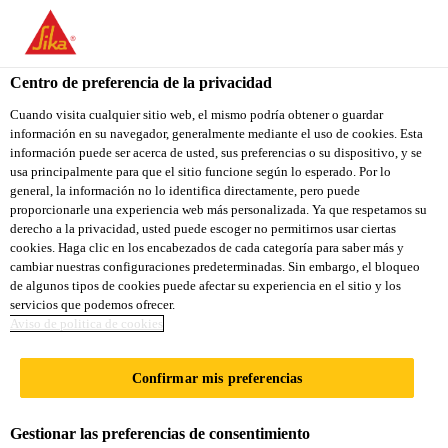
You are accessing "Sika Ecuador", it seems you are accessing it
from "Estados Unidos". We have a dedicated website for your
country.
Centro de preferencia de la privacidad
Construcción
...
Sika® Limpiador Rinse
TO
Cuando visita cualquier sitio web, el mismo podría obtener o guardar
STAY ON THE SIKA
SELECT A
información en su navegador, generalmente mediante el uso de cookies. Esta
SIKA
ECUADOR WEBSITE
COUNTRY
información puede ser acerca de usted, sus preferencias o su dispositivo, y se
USA
usa principalmente para que el sitio funcione según lo esperado. Por lo
general, la información no lo identifica directamente, pero puede
proporcionarle una experiencia web más personalizada. Ya que respetamos su
Sika® Limpiador
Sika Ecuador
derecho a la privacidad, usted puede escoger no permitirnos usar ciertas
cookies. Haga clic en los encabezados de cada categoría para saber más y
cambiar nuestras configuraciones predeterminadas. Sin embargo, el bloqueo
Rinse
de algunos tipos de cookies puede afectar su experiencia en el sitio y los
servicios que podemos ofrecer.
Aviso de politica de cookies
PODEROSO LIMPIADOR
DESENGRASANTE
Confirmar mis preferencias
Sika Limpiador Rinse es un producto con base en
Gestionar las preferencias de consentimiento
una mezcla de ácidos orgánicos,