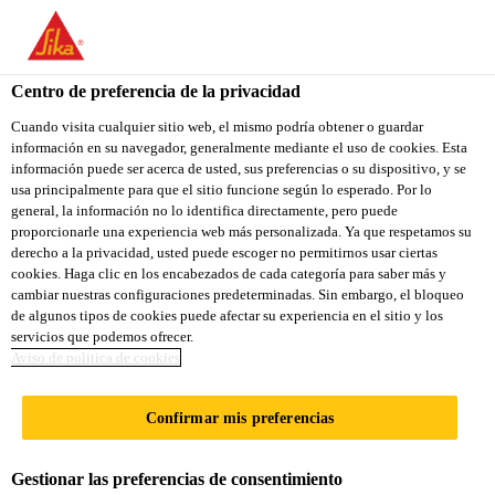
You are accessing "Sika Ecuador", it seems you are accessing it
from "Estados Unidos". We have a dedicated website for your
country.
Centro de preferencia de la privacidad
Hogar
Fachada
Sikaflex® AT Facade
TO
Cuando visita cualquier sitio web, el mismo podría obtener o guardar
STAY ON THE SIKA
SELECT A
información en su navegador, generalmente mediante el uso de cookies. Esta
SIKA
ECUADOR WEBSITE
COUNTRY
información puede ser acerca de usted, sus preferencias o su dispositivo, y se
USA
usa principalmente para que el sitio funcione según lo esperado. Por lo
general, la información no lo identifica directamente, pero puede
proporcionarle una experiencia web más personalizada. Ya que respetamos su
Sikaflex® AT
Sika Ecuador
derecho a la privacidad, usted puede escoger no permitirnos usar ciertas
cookies. Haga clic en los encabezados de cada categoría para saber más y
cambiar nuestras configuraciones predeterminadas. Sin embargo, el bloqueo
Facade
de algunos tipos de cookies puede afectar su experiencia en el sitio y los
servicios que podemos ofrecer.
Aviso de politica de cookies
SELLANTE DE POLIURETANO -
HÍBRIDO DE ALTO DESEMPEÑO,
Confirmar mis preferencias
PARA JUNTAS CON ALTO
MOVIMIENTO EN FACHADAS
Gestionar las preferencias de consentimiento