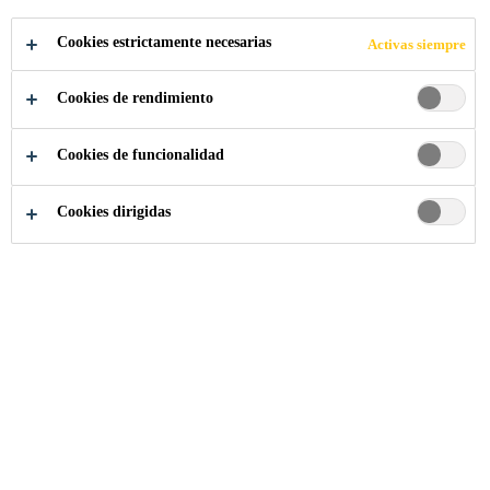
Sikaflex AT-Facade es un sellante con base en
Cookies estrictamente necesarias
Activas siempre
Polímeros Silano Terminados (PU-híbrido). Especial
para juntas de movimiento o uniones sobre sustratos
Cookies de rendimiento
porosos y no porosos. Excelente resistencia a la
Lea más +
intemperie y la más alta resistencia UV
Cookies de funcionalidad
(ultravioleta).
• Capacidad de movimiento 25%.
Cookies dirigidas
• La más alta resistencia UV, estabilidad de
color y resistencia al envejecimiento.
• Excelente manejabilidad (baja fuerza de
extrusión, alisamiento perfecto)
• Muy fácil de aplicar y dar acabado.
• Excelente adherencia en sustratos porosos y
no porosos.
• Puede pintarse.