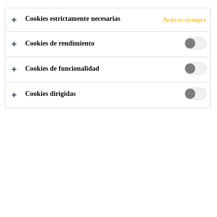
CENTRO
Cookies estrictamente necesarias
Activas siempre
COMERCIAL
Cookies de rendimiento
MANUFAKTUR
Cookies de funcionalidad
A
Cookies dirigidas
Sika Ecuador
...
Estacionamiento en el centro comerci
2014
ŁÓDŹ, POLAND