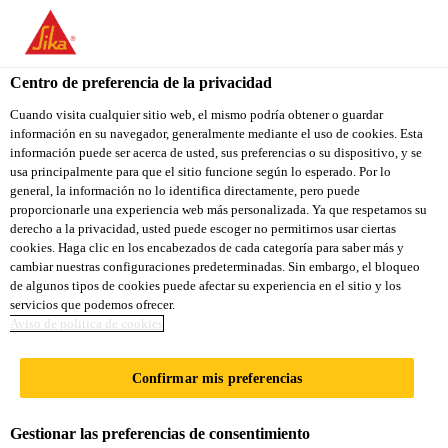
You are accessing "Sika Ecuador", it seems you are accessing it
from "Estados Unidos". We have a dedicated website for your
country.
Centro de preferencia de la privacidad
TO
Cuando visita cualquier sitio web, el mismo podría obtener o guardar
STAY ON THE SIKA
SELECT A
información en su navegador, generalmente mediante el uso de cookies. Esta
SIKA
ECUADOR WEBSITE
COUNTRY
información puede ser acerca de usted, sus preferencias o su dispositivo, y se
USA
usa principalmente para que el sitio funcione según lo esperado. Por lo
general, la información no lo identifica directamente, pero puede
proporcionarle una experiencia web más personalizada. Ya que respetamos su
Sika Ecuador
derecho a la privacidad, usted puede escoger no permitirnos usar ciertas
cookies. Haga clic en los encabezados de cada categoría para saber más y
cambiar nuestras configuraciones predeterminadas. Sin embargo, el bloqueo
de algunos tipos de cookies puede afectar su experiencia en el sitio y los
servicios que podemos ofrecer.
Aviso de politica de cookies
APARCAMIENT
Confirmar mis preferencias
O EN EL
Gestionar las preferencias de consentimiento