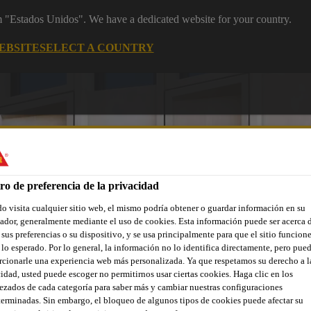
om "Estados Unidos". We have a dedicated website for your country.
EBSITE
SELECT A COUNTRY
ro de preferencia de la privacidad
 visita cualquier sitio web, el mismo podría obtener o guardar información en su
dor, generalmente mediante el uso de cookies. Esta información puede ser acerca 
ñas renovaciones
Industria
Distribuidores
Documentos
 sus preferencias o su dispositivo, y se usa principalmente para que el sitio funcion
lo esperado. Por lo general, la información no lo identifica directamente, pero pue
cionarle una experiencia web más personalizada. Ya que respetamos su derecho a l
idad, usted puede escoger no permitirnos usar ciertas cookies. Haga clic en los
zados de cada categoría para saber más y cambiar nuestras configuraciones
erminadas. Sin embargo, el bloqueo de algunos tipos de cookies puede afectar su