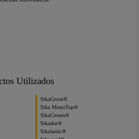
ctos Utilizados
SikaGrout®
Sika MonoTop®
SikaCeram®
Sikadur®
Sikalastic®