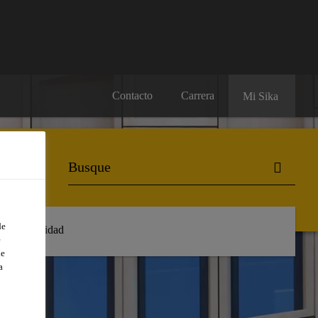
Contacto
Carrera
Mi Sika
de
Sostenibilidad
e
de
a