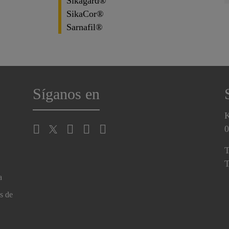
Sikagard®
SikaCor®
Sarnafil®
Síganos en
K
0
T
T
a
s de