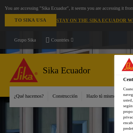
You are accessing "Sika Ecuador", it seems you are accessing it fr
TO SIKA USA
STAY ON THE SIKA ECUADOR W
Grupo Sika
Countries
Sika Ecuador
Cent
Cuando
navega
¿Qué hacemos?
Construcción
Hazlo tú mismo y peque
usted,
según 
propor
privac
encabe
predet