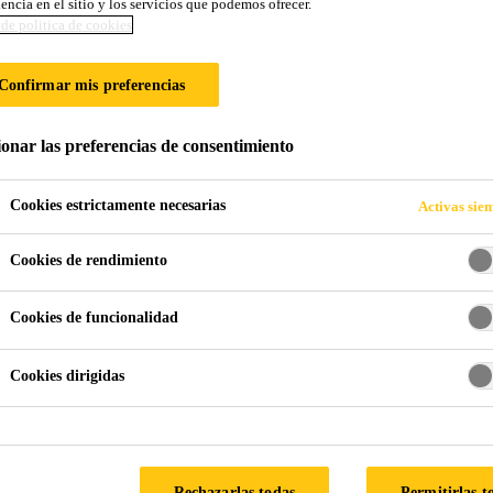
encia en el sitio y los servicios que podemos ofrecer.
de politica de cookies
ICO Y DE OFICI
Confirmar mis preferencias
ionar las preferencias de consentimiento
Cookies estrictamente necesarias
Activas sie
Cookies de rendimiento
Cookies de funcionalidad
Cookies dirigidas
RLAND
e oficinas de Sika se basa en el uso flexible del
Rechazarlas todas
Permitirlas t