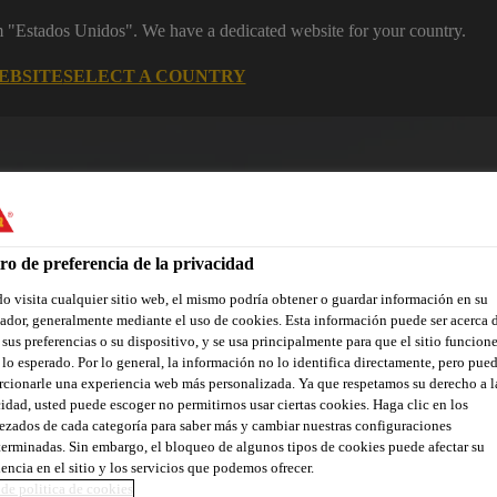
om "Estados Unidos". We have a dedicated website for your country.
EBSITE
SELECT A COUNTRY
ro de preferencia de la privacidad
 visita cualquier sitio web, el mismo podría obtener o guardar información en su
dor, generalmente mediante el uso de cookies. Esta información puede ser acerca 
 sus preferencias o su dispositivo, y se usa principalmente para que el sitio funcion
ñas renovaciones
Industria
Distribuidores
Documentos
lo esperado. Por lo general, la información no lo identifica directamente, pero pue
cionarle una experiencia web más personalizada. Ya que respetamos su derecho a l
idad, usted puede escoger no permitirnos usar ciertas cookies. Haga clic en los
zados de cada categoría para saber más y cambiar nuestras configuraciones
erminadas. Sin embargo, el bloqueo de algunos tipos de cookies puede afectar su
encia en el sitio y los servicios que podemos ofrecer.
de politica de cookies