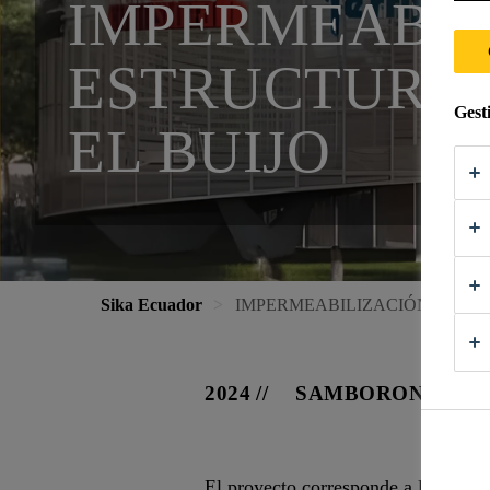
IMPERMEABIL
ESTRUCTURA
Gest
EL BUIJO
Sika Ecuador
IMPERMEABILIZACIÓN DE CI
2024
SAMBORONDÓN -
El proyecto corresponde a la constr