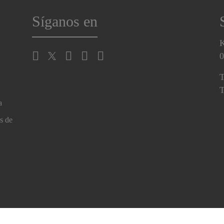
Síganos en
K
0
T
T
a
s de