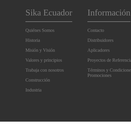
Sika Ecuador
Información
Quiénes Somos
Contacto
Historia
Distribuidores
Misión y Visión
Aplicadores
Valores y principios
Proyectos de Referenci
Trabaja con nosotros
Términos y Condicione
Promociones
Construcción
Industria