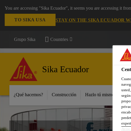
You are accessing "Sika Ecuador", it seems you are accessing it fr
TO SIKA USA
STAY ON THE SIKA ECUADOR W
Grupo Sika
Countries
Sika Ecuador
Cent
Cuando
navega
usted,
¿Qué hacemos?
Construcción
Hazlo tú mismo y peque
según 
propor
privac
encabe
predet
experi
Aviso 