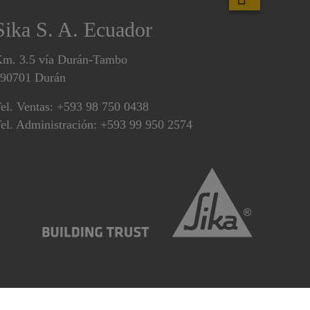
Sika S. A. Ecuador
m. 3.5 vía Durán-Tambo
90701 Durán
el. Ventas: +593 98 750 0438
el. Administración: +593 99 950 2574