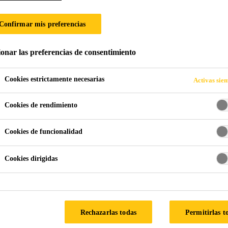
IZACIÓN DE CIM
Confirmar mis preferencias
S ENTERRADAS 
ionar las preferencias de consentimiento
Cookies estrictamente necesarias
Activas sie
Cookies de rendimiento
Cookies de funcionalidad
MENTACIÓN Y ESTRUCTURAS ENTERRADAS HIPERMARKET
Cookies dirigidas
 ECUADOR
Rechazarlas todas
Permitirlas t
ucción del nuevo Centro Comercial HiperMarket El Buijo una d