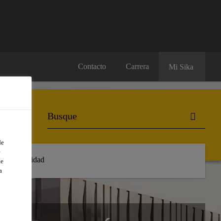
Contacto
Carrera
Mi Sika
de
e
Sostenibilidad
de
a