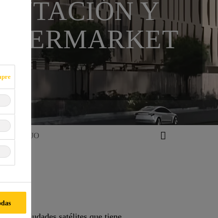
ENTACIÓN Y
HIPERMARKET
mpre
 EL BUIJO
odas
e las ciudades satélites que tiene