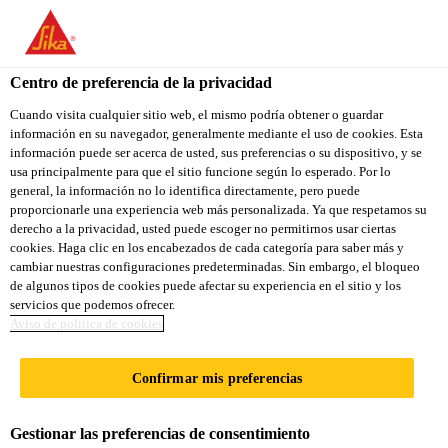
You are accessing "Sika Ecuador", it seems you are accessing it
from "Estados Unidos". We have a dedicated website for your
country.
Centro de preferencia de la privacidad
TO
Cuando visita cualquier sitio web, el mismo podría obtener o guardar
STAY ON THE SIKA
SELECT A
información en su navegador, generalmente mediante el uso de cookies. Esta
SIKA
ECUADOR WEBSITE
COUNTRY
información puede ser acerca de usted, sus preferencias o su dispositivo, y se
USA
usa principalmente para que el sitio funcione según lo esperado. Por lo
general, la información no lo identifica directamente, pero puede
proporcionarle una experiencia web más personalizada. Ya que respetamos su
Sika Ecuador
derecho a la privacidad, usted puede escoger no permitirnos usar ciertas
cookies. Haga clic en los encabezados de cada categoría para saber más y
cambiar nuestras configuraciones predeterminadas. Sin embargo, el bloqueo
de algunos tipos de cookies puede afectar su experiencia en el sitio y los
servicios que podemos ofrecer.
Aviso de politica de cookies
IMPERMEABILI
Confirmar mis preferencias
ZACIÓN DE
Gestionar las preferencias de consentimiento