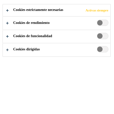
CENTRAL
Cookies estrictamente necesarias
Activas siempre
HIDROELÉCTRI
Cookies de rendimiento
CA
Cookies de funcionalidad
TUNGURAHUA
Cookies dirigidas
Sika Ecuador
...
IMPERMEABILIZACIÓN DE CE
2026
TUNGURAHUA - ECUADOR