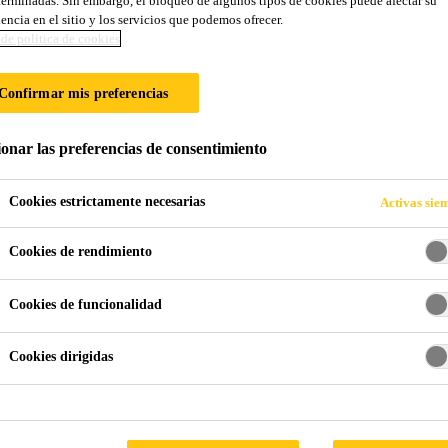
erminadas. Sin embargo, el bloqueo de algunos tipos de cookies puede afectar su
encia en el sitio y los servicios que podemos ofrecer.
ÓN DE FILTRO D
de politica de cookies
ORA DE AGUA L
Confirmar mis preferencias
ionar las preferencias de consentimiento
Cookies estrictamente necesarias
Activas sie
Cookies de rendimiento
 DE PLANTA POTABILIZADORA DE AGUA LA TOMA
Cookies de funcionalidad
Cookies dirigidas
OR
ida como la planta de Interagua, fue construida en 1950. Est