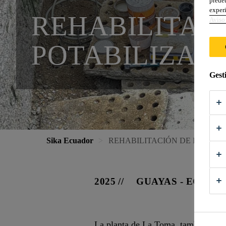
predet
experi
REHABILITACI
Aviso 
POTABILIZAD
Gest
Sika Ecuador
REHABILITACIÓN DE FILTRO
2025
GUAYAS - ECUAD
La planta de La Toma, también conoc