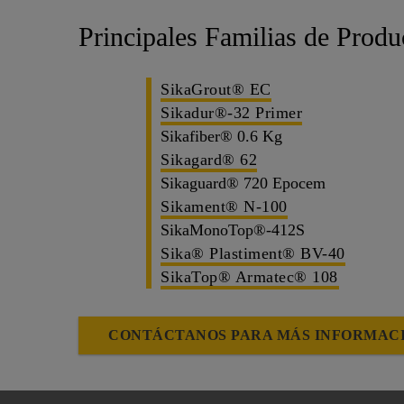
Principales Familias de Produ
SikaGrout® EC
Sikadur®-32 Primer
Sikafiber® 0.6 Kg
Sikagard® 62
Sikaguard® 720 Epocem
Sikament® N-100
SikaMonoTop®-412S
Sika® Plastiment® BV-40
SikaTop® Armatec® 108
CONTÁCTANOS PARA MÁS INFORMAC