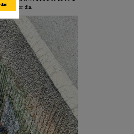
odas
otable por día.