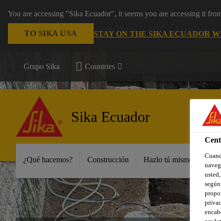
You are accessing "Sika Ecuador", it seems you are accessing it fr
TO SIKA USA
STAY ON THE SIKA ECUADOR W
Grupo Sika
Countries
Sika Ecuador
Cent
Cuando
¿Qué hacemos?
Construcción
Hazlo tú mismo y peque
navega
usted,
según 
propor
privac
encabe