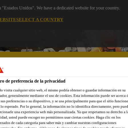
om "Estados Unidos". We have a dedicated website for your country.
EBSITE
SELECT A COUNTRY
ro de preferencia de la privacidad
 visita cualquier sitio web, el mismo podría obtener o guardar información en su
ñas renovaciones
Industria
Distribuidores
Documentos
dor, generalmente mediante el uso de cookies. Esta información puede ser acerca 
 sus preferencias o su dispositivo, y se usa principalmente para que el sitio funcion
lo esperado. Por lo general, la información no lo identifica directamente, pero pue
cionarle una experiencia web más personalizada. Ya que respetamos su derecho a l
idad, usted puede escoger no permitirnos usar ciertas cookies. Haga clic en los
zados de cada categoría para saber más y cambiar nuestras configuraciones