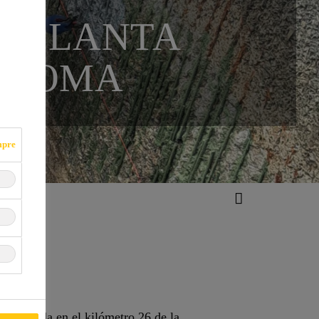
E PLANTA
A TOMA
mpre
á ubicada en el kilómetro 26 de la