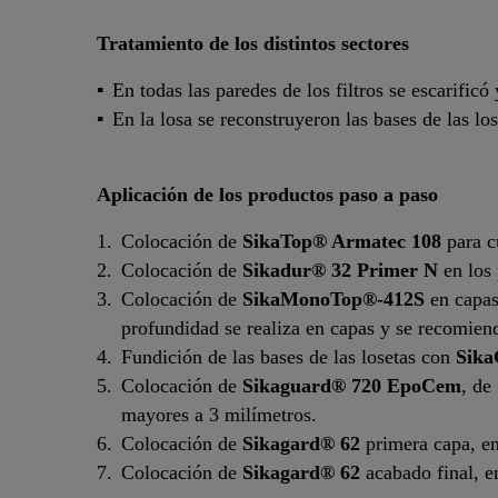
Tratamiento de los distintos sectores
En todas las paredes de los filtros se escarificó 
En la losa se reconstruyeron las bases de las lo
Aplicación de los productos paso a paso
Colocación de
SikaTop® Armatec 108
para cu
Colocación de
Sikadur® 32 Primer N
en los
Colocación de
SikaMonoTop®-412S
en capa
profundidad se realiza en capas y se recomien
Fundición de las bases de las losetas con
Sik
Colocación de
Sikaguard® 720 EpoCem
, de
mayores a 3 milímetros.
Colocación de
Sikagard® 62
primera capa, en
Colocación de
Sikagard® 62
acabado final, e