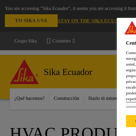
You are accessing "Sika Ecuador", it seems you are accessing it fr
TO SIKA USA
STAY ON THE SIKA ECUADOR W
Grupo Sika
Countries
Cent
Cuando
navega
usted,
Sika Ecuador
según 
propor
privac
encabe
predet
¿Qué hacemos?
Construcción
Hazlo tú mismo y peque
experi
Aviso 
HVAC PRODUC