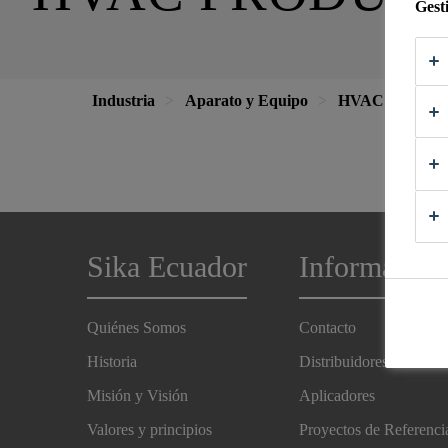
Gest
Industria
Aparato y Equipo
HVAC
Sika Ecuador
Información
Quiénes Somos
Contacto
Historia
Distribuidores
Misión y Visión
Aplicadores
Valores y principios
Proyectos de Referenci