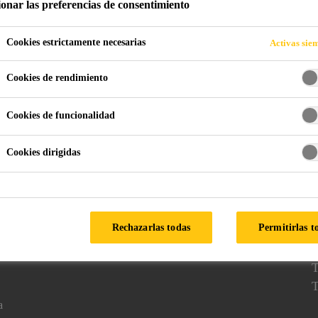
ionar las preferencias de consentimiento
Cookies estrictamente necesarias
Activas sie
Cookies de rendimiento
Cookies de funcionalidad
Cookies dirigidas
Síganos en
K
Rechazarlas todas
Permitirlas t
0
T
T
a