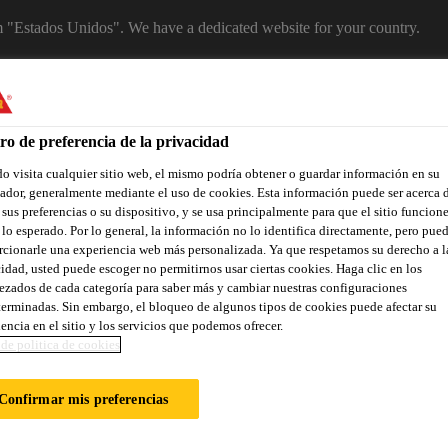
om "Estados Unidos". We have a dedicated website for your country.
EBSITE
SELECT A COUNTRY
ro de preferencia de la privacidad
 visita cualquier sitio web, el mismo podría obtener o guardar información en su
dor, generalmente mediante el uso de cookies. Esta información puede ser acerca 
 sus preferencias o su dispositivo, y se usa principalmente para que el sitio funcion
lo esperado. Por lo general, la información no lo identifica directamente, pero pue
cionarle una experiencia web más personalizada. Ya que respetamos su derecho a l
idad, usted puede escoger no permitirnos usar ciertas cookies. Haga clic en los
zados de cada categoría para saber más y cambiar nuestras configuraciones
erminadas. Sin embargo, el bloqueo de algunos tipos de cookies puede afectar su
ñas renovaciones
Industria
Distribuidores
Documentos
encia en el sitio y los servicios que podemos ofrecer.
de politica de cookies
Confirmar mis preferencias
TOS