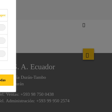
mpre
Sika S. A. Ecuador
m. 3.5 vía Durán-Tambo
odas
90701 Durán
el. Ventas: +593 98 750 0438
el. Administración: +593 99 950 2574