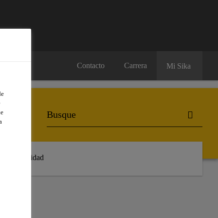
Contacto
Carrera
Mi Sika
de
e
de
a
Sostenibilidad