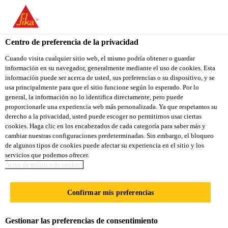
You are accessing "Sika Ecuador", it seems you are accessing it
from "Estados Unidos". We have a dedicated website for your
country.
Centro de preferencia de la privacidad
TO
Cuando visita cualquier sitio web, el mismo podría obtener o guardar
STAY ON THE SIKA
SELECT A
información en su navegador, generalmente mediante el uso de cookies. Esta
SIKA
ECUADOR WEBSITE
COUNTRY
información puede ser acerca de usted, sus preferencias o su dispositivo, y se
USA
usa principalmente para que el sitio funcione según lo esperado. Por lo
general, la información no lo identifica directamente, pero puede
proporcionarle una experiencia web más personalizada. Ya que respetamos su
Sika Ecuador
derecho a la privacidad, usted puede escoger no permitirnos usar ciertas
cookies. Haga clic en los encabezados de cada categoría para saber más y
cambiar nuestras configuraciones predeterminadas. Sin embargo, el bloqueo
de algunos tipos de cookies puede afectar su experiencia en el sitio y los
servicios que podemos ofrecer.
AMORTIGUACIÓN
Aviso de politica de cookies
& PROTECCIÓN
Confirmar mis preferencias
Gestionar las preferencias de consentimiento