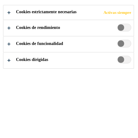
Cookies estrictamente necesarias
Activas siempre
Industria
...
Amortiguación & Protección
Cookies de rendimiento
Cookies de funcionalidad
Cookies dirigidas
Sika Ecuador
Quiénes Somos
Historia
Misión y Visión
Valores y principios