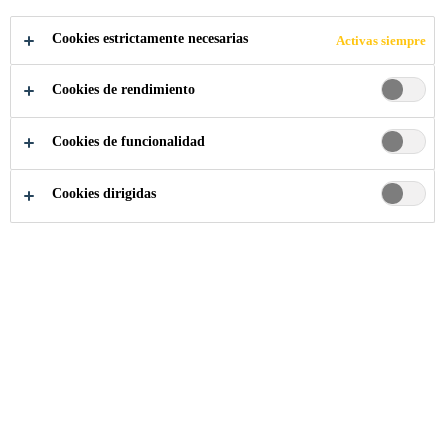
Cookies estrictamente necesarias
Activas siempre
Industria
...
Adhesivo
Cookies de rendimiento
Cookies de funcionalidad
Cookies dirigidas
Sika Ecuador
Quiénes Somos
Historia
Misión y Visión
Valores y principios