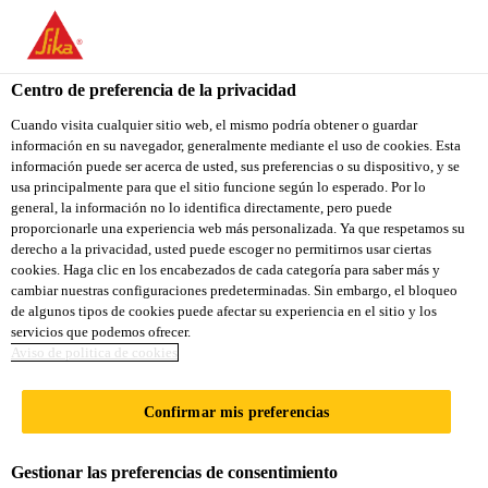
You are accessing "Sika Ecuador", it seems you are accessing it
from "Estados Unidos". We have a dedicated website for your
country.
Centro de preferencia de la privacidad
TO
Cuando visita cualquier sitio web, el mismo podría obtener o guardar
STAY ON THE SIKA
SELECT A
información en su navegador, generalmente mediante el uso de cookies. Esta
SIKA
ECUADOR WEBSITE
COUNTRY
información puede ser acerca de usted, sus preferencias o su dispositivo, y se
USA
usa principalmente para que el sitio funcione según lo esperado. Por lo
general, la información no lo identifica directamente, pero puede
proporcionarle una experiencia web más personalizada. Ya que respetamos su
Sika Ecuador
derecho a la privacidad, usted puede escoger no permitirnos usar ciertas
cookies. Haga clic en los encabezados de cada categoría para saber más y
cambiar nuestras configuraciones predeterminadas. Sin embargo, el bloqueo
de algunos tipos de cookies puede afectar su experiencia en el sitio y los
servicios que podemos ofrecer.
ADHESIVO
Aviso de politica de cookies
Confirmar mis preferencias
Gestionar las preferencias de consentimiento