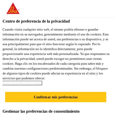
You are accessing "Sika Ecuador", it seems you are accessing it
from "Estados Unidos". We have a dedicated website for your
country.
Centro de preferencia de la privacidad
TO
Cuando visita cualquier sitio web, el mismo podría obtener o guardar
STAY ON THE SIKA
SELECT A
información en su navegador, generalmente mediante el uso de cookies. Esta
SIKA
ECUADOR WEBSITE
COUNTRY
información puede ser acerca de usted, sus preferencias o su dispositivo, y se
USA
usa principalmente para que el sitio funcione según lo esperado. Por lo
general, la información no lo identifica directamente, pero puede
proporcionarle una experiencia web más personalizada. Ya que respetamos su
Sika Ecuador
derecho a la privacidad, usted puede escoger no permitirnos usar ciertas
cookies. Haga clic en los encabezados de cada categoría para saber más y
cambiar nuestras configuraciones predeterminadas. Sin embargo, el bloqueo
de algunos tipos de cookies puede afectar su experiencia en el sitio y los
servicios que podemos ofrecer.
SIKAFLEX®-
Aviso de politica de cookies
AUTOTAPE
Confirmar mis preferencias
Gestionar las preferencias de consentimiento