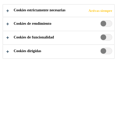
Cookies estrictamente necesarias
Activas siempre
Industria
...
Sikaflex®-AutoTape
Cookies de rendimiento
Cookies de funcionalidad
Cookies dirigidas
Sika Ecuador
Quiénes Somos
Historia
Misión y Visión
Valores y principios