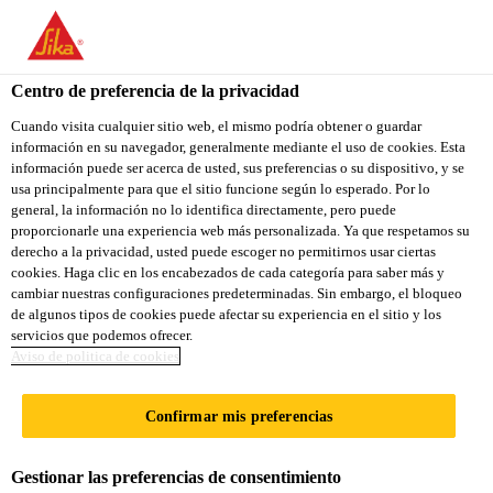
You are accessing "Sika Ecuador", it seems you are accessing it
from "Estados Unidos". We have a dedicated website for your
country.
Centro de preferencia de la privacidad
TO
Cuando visita cualquier sitio web, el mismo podría obtener o guardar
STAY ON THE SIKA
SELECT A
información en su navegador, generalmente mediante el uso de cookies. Esta
SIKA
ECUADOR WEBSITE
COUNTRY
información puede ser acerca de usted, sus preferencias o su dispositivo, y se
USA
usa principalmente para que el sitio funcione según lo esperado. Por lo
general, la información no lo identifica directamente, pero puede
proporcionarle una experiencia web más personalizada. Ya que respetamos su
Sika Ecuador
derecho a la privacidad, usted puede escoger no permitirnos usar ciertas
cookies. Haga clic en los encabezados de cada categoría para saber más y
cambiar nuestras configuraciones predeterminadas. Sin embargo, el bloqueo
de algunos tipos de cookies puede afectar su experiencia en el sitio y los
servicios que podemos ofrecer.
CITY GATE OFFICE
Aviso de politica de cookies
BUILDING
Confirmar mis preferencias
Gestionar las preferencias de consentimiento