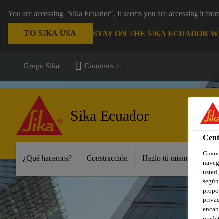
You are accessing "Sika Ecuador", it seems you are accessing it fr
TO SIKA USA
STAY ON THE SIKA ECUADOR W
Grupo Sika
Countries
Sika Ecuador
Cent
Cuando
¿Qué hacemos?
Construcción
Hazlo tú mismo y peque
navega
usted,
según 
propor
privac
encabe
predet