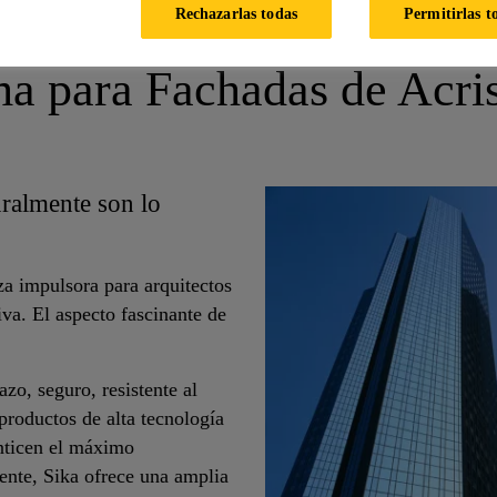
Rechazarlas todas
Permitirlas t
a para Fachadas de Acri
uralmente son lo
rza impulsora para arquitectos
iva. El aspecto fascinante de
zo, seguro, resistente al
productos de alta tecnología
anticen el máximo
ente, Sika ofrece una amplia