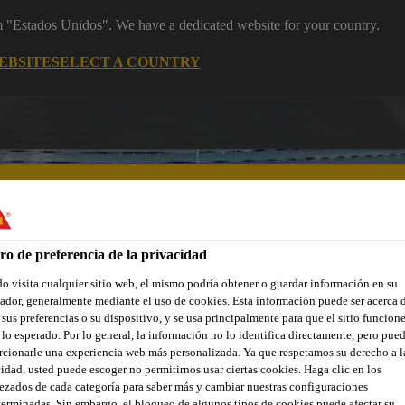
om "Estados Unidos". We have a dedicated website for your country.
EBSITE
SELECT A COUNTRY
ro de preferencia de la privacidad
 visita cualquier sitio web, el mismo podría obtener o guardar información en su
ñas renovaciones
Industria
Distribuidores
Documentos
dor, generalmente mediante el uso de cookies. Esta información puede ser acerca 
 sus preferencias o su dispositivo, y se usa principalmente para que el sitio funcion
lo esperado. Por lo general, la información no lo identifica directamente, pero pue
cionarle una experiencia web más personalizada. Ya que respetamos su derecho a l
idad, usted puede escoger no permitirnos usar ciertas cookies. Haga clic en los
zados de cada categoría para saber más y cambiar nuestras configuraciones
erminadas. Sin embargo, el bloqueo de algunos tipos de cookies puede afectar su