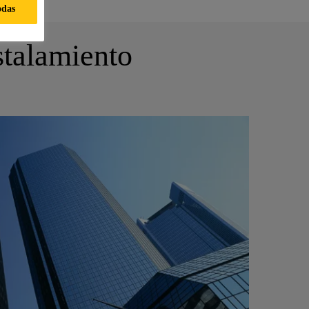
odas
stalamiento