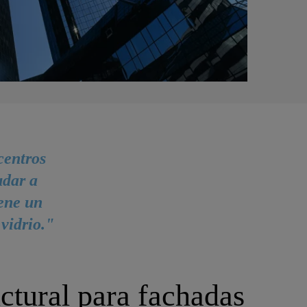
centros
udar a
iene un
vidrio."
ctural para fachadas