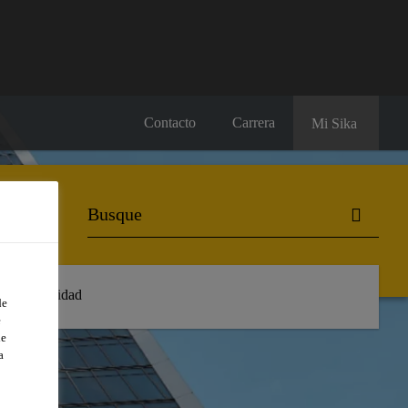
Contacto
Carrera
Mi Sika
Sostenibilidad
de
e
de
a