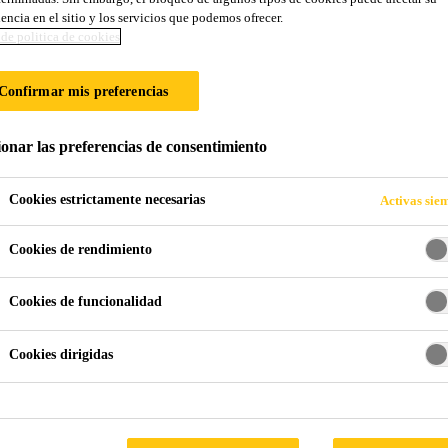
encia en el sitio y los servicios que podemos ofrecer.
de politica de cookies
ENTO ESTRUCT
Confirmar mis preferencias
ionar las preferencias de consentimiento
Cookies estrictamente necesarias
Activas sie
Cookies de rendimiento
chada
Acristalamiento Estructural
Cookies de funcionalidad
Cookies dirigidas
structuralmente son elementos de construcción re
asil® probados. Sika es un socio confiable en e