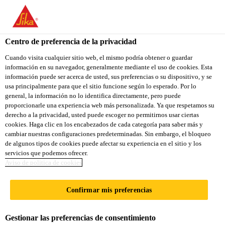
You are accessing "Sika Ecuador", it seems you are accessing it
from "Estados Unidos". We have a dedicated website for your
country.
Centro de preferencia de la privacidad
TO
Cuando visita cualquier sitio web, el mismo podría obtener o guardar
STAY ON THE SIKA
SELECT A
información en su navegador, generalmente mediante el uso de cookies. Esta
SIKA
ECUADOR WEBSITE
COUNTRY
información puede ser acerca de usted, sus preferencias o su dispositivo, y se
USA
usa principalmente para que el sitio funcione según lo esperado. Por lo
general, la información no lo identifica directamente, pero puede
proporcionarle una experiencia web más personalizada. Ya que respetamos su
Sika Ecuador
derecho a la privacidad, usted puede escoger no permitirnos usar ciertas
cookies. Haga clic en los encabezados de cada categoría para saber más y
cambiar nuestras configuraciones predeterminadas. Sin embargo, el bloqueo
de algunos tipos de cookies puede afectar su experiencia en el sitio y los
servicios que podemos ofrecer.
Aviso de politica de cookies
PANELES
Confirmar mis preferencias
COMPUESTOS
Gestionar las preferencias de consentimiento