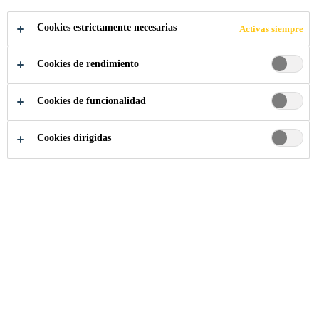
DE PUERTAS
Cookies estrictamente necesarias
Activas siempre
Cookies de rendimiento
Cookies de funcionalidad
Industria
Componentes de Construcción
Puertas
Cookies dirigidas
Lamine una gama de sustratos a base de
plásticos, metales y madera en la producción
de paneles compuestos para puertas con la
amplia gama de tecnologías adhesivas de
Sika.