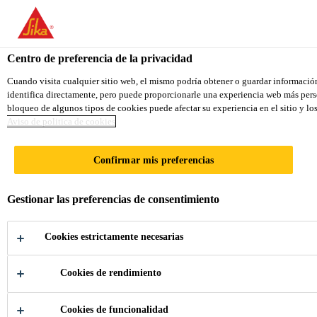
You are accessing "Sika Ecuador", it seems you are accessing it fr
TO SIKA USA
STAY ON THE SIKA ECUADOR W
Centro de preferencia de la privacidad
Cuando visita cualquier sitio web, el mismo podría obtener o guardar información 
identifica directamente, pero puede proporcionarle una experiencia web más perso
Sika Ecuador
bloqueo de algunos tipos de cookies puede afectar su experiencia en el sitio y lo
Aviso de politica de cookies
TRIO DIETIKON
Confirmar mis preferencias
Gestionar las preferencias de consentimiento
Cookies estrictamente necesarias
Cookies de rendimiento
Industria
...
Trio Dietikon
Cookies de funcionalidad