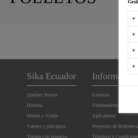
Gest
Sika Ecuador
Información
Quiénes Somos
Contacto
Historia
Distribuidores
Misión y Visión
Aplicadores
Valores y principios
Proyectos de Referenci
Trabaja con nosotros
Términos y Condicione