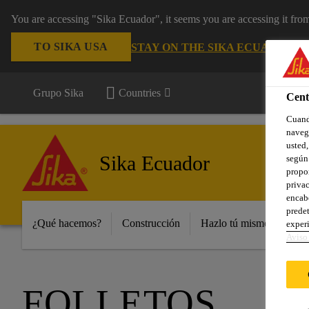
You are accessing "Sika Ecuador", it seems you are accessing it fr
TO SIKA USA
STAY ON THE SIKA ECUADOR W
Grupo Sika
Countries
Cent
Cuando
navega
usted,
Sika Ecuador
según 
propor
privac
encabe
predet
¿Qué hacemos?
Construcción
Hazlo tú mismo y peque
experi
Aviso 
FOLLETOS