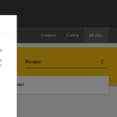
Contacto
Carrera
Mi Sika
de
e
de
a
Sostenibilidad