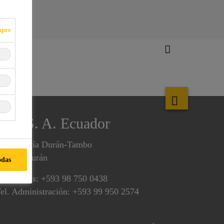
mpre
Sika S. A. Ecuador
m. 3.5 vía Durán-Tambo
90701 Durán
odas
el. Ventas: +593 98 750 0438
el. Administración: +593 99 950 2574