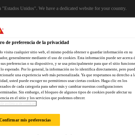
om "Estados Unidos". We have a dedicated website for your country.
EBSITE
SELECT A COUNTRY
ro de preferencia de la privacidad
 visita cualquier sitio web, el mismo podría obtener o guardar información en su
dor, generalmente mediante el uso de cookies. Esta información puede ser acerca 
 sus preferencias o su dispositivo, y se usa principalmente para que el sitio funcion
lo esperado. Por lo general, la información no lo identifica directamente, pero pue
cionarle una experiencia web más personalizada. Ya que respetamos su derecho a l
idad, usted puede escoger no permitirnos usar ciertas cookies. Haga clic en los
zados de cada categoría para saber más y cambiar nuestras configuraciones
erminadas. Sin embargo, el bloqueo de algunos tipos de cookies puede afectar su
ñas renovaciones
Industria
Distribuidores
Documentos
encia en el sitio y los servicios que podemos ofrecer.
de politica de cookies
Confirmar mis preferencias