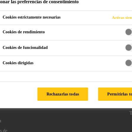
ionar las preferencias de consentimiento
Cookies estrictamente necesarias
Activas sie
Cookies de rendimiento
Cookies de funcionalidad
Cookies dirigidas
Síganos en
K
0
Rechazarlas todas
Permitirlas t
T
T
a
s de