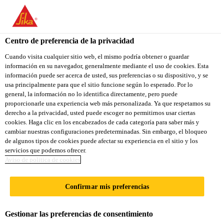
You are accessing "Sika Ecuador", it seems you are accessing it
from "Estados Unidos". We have a dedicated website for your
OSNABRÜCKER
country.
Centro de preferencia de la privacidad
TO
Cuando visita cualquier sitio web, el mismo podría obtener o guardar
LEICHTBAUTAGE
STAY ON THE SIKA
SELECT A
información en su navegador, generalmente mediante el uso de cookies. Esta
SIKA
ECUADOR WEBSITE
COUNTRY
información puede ser acerca de usted, sus preferencias o su dispositivo, y se
USA
usa principalmente para que el sitio funcione según lo esperado. Por lo
Industria
Eventos
Osnabrücker Leichtbautage
general, la información no lo identifica directamente, pero puede
proporcionarle una experiencia web más personalizada. Ya que respetamos su
Sika Ecuador
derecho a la privacidad, usted puede escoger no permitirnos usar ciertas
cookies. Haga clic en los encabezados de cada categoría para saber más y
cambiar nuestras configuraciones predeterminadas. Sin embargo, el bloqueo
de algunos tipos de cookies puede afectar su experiencia en el sitio y los
07/07/2020 - 08/07/2020
OSNABRÜCK, GERMANY
servicios que podemos ofrecer.
Aviso de politica de cookies
Confirmar mis preferencias
Diseño moderno y ligero para maquinaria agrícola.
Para mayor información por favor visite
Hochschule
Gestionar las preferencias de consentimiento