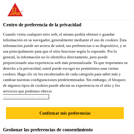
You are accessing "Sika Ecuador", it seems you are accessing it
from "Estados Unidos". We have a dedicated website for your
SIKA @ SALON
country.
Centro de preferencia de la privacidad
TO
Cuando visita cualquier sitio web, el mismo podría obtener o guardar
NAUTICO
STAY ON THE SIKA
SELECT A
información en su navegador, generalmente mediante el uso de cookies. Esta
SIKA
ECUADOR WEBSITE
COUNTRY
información puede ser acerca de usted, sus preferencias o su dispositivo, y se
USA
usa principalmente para que el sitio funcione según lo esperado. Por lo
Industria
Eventos
Sika @ Salon Nautico
general, la información no lo identifica directamente, pero puede
proporcionarle una experiencia web más personalizada. Ya que respetamos su
Sika Ecuador
derecho a la privacidad, usted puede escoger no permitirnos usar ciertas
cookies. Haga clic en los encabezados de cada categoría para saber más y
cambiar nuestras configuraciones predeterminadas. Sin embargo, el bloqueo
de algunos tipos de cookies puede afectar su experiencia en el sitio y los
09/10/2019 - 13/10/2019
BARCELONA, SPAIN
servicios que podemos ofrecer.
Aviso de politica de cookies
Confirmar mis preferencias
Visit Sika @ salon nautico
Gestionar las preferencias de consentimiento