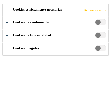
Sika Ecuador
Cookies estrictamente necesarias
Activas siempre
Quiénes Somos
Cookies de rendimiento
Historia
Cookies de funcionalidad
Misión y Visión
Valores y principios
Cookies dirigidas
Trabaja con nosotros
Construcción
Industria
Información
Contacto
Distribuidores