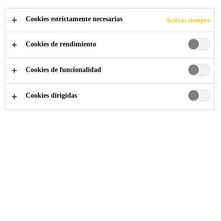
Cookies estrictamente necesarias
Activas siempre
Industria
Noticias
SikaPower®super
Cookies de rendimiento
Cookies de funcionalidad
27/04/2019
Cookies dirigidas
SikaPower®super toughened two-component
adhesive for wind blade bonding with
SmartCore
Para que este contenido se muestre, debe aceptar todas las
cookies en la configuración de cookies y confirmar su