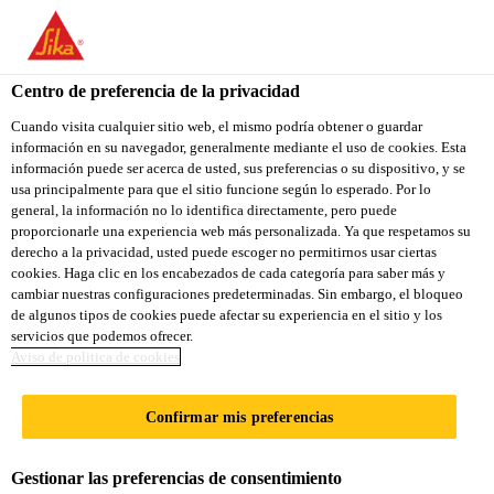
You are accessing "Sika Ecuador", it seems you are accessing it
from "Estados Unidos". We have a dedicated website for your
country.
Centro de preferencia de la privacidad
TO
Cuando visita cualquier sitio web, el mismo podría obtener o guardar
STAY ON THE SIKA
SELECT A
información en su navegador, generalmente mediante el uso de cookies. Esta
SIKA
ECUADOR WEBSITE
COUNTRY
información puede ser acerca de usted, sus preferencias o su dispositivo, y se
USA
usa principalmente para que el sitio funcione según lo esperado. Por lo
general, la información no lo identifica directamente, pero puede
proporcionarle una experiencia web más personalizada. Ya que respetamos su
Sika Ecuador
derecho a la privacidad, usted puede escoger no permitirnos usar ciertas
cookies. Haga clic en los encabezados de cada categoría para saber más y
cambiar nuestras configuraciones predeterminadas. Sin embargo, el bloqueo
de algunos tipos de cookies puede afectar su experiencia en el sitio y los
servicios que podemos ofrecer.
SIKAPOWER®SUP
Aviso de politica de cookies
ER
Confirmar mis preferencias
Gestionar las preferencias de consentimiento