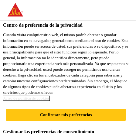
You are accessing "Sika Ecuador", it seems you are accessing it
from "Estados Unidos". We have a dedicated website for your
country.
Centro de preferencia de la privacidad
TO
Cuando visita cualquier sitio web, el mismo podría obtener o guardar
STAY ON THE SIKA
SELECT A
información en su navegador, generalmente mediante el uso de cookies. Esta
SIKA
ECUADOR WEBSITE
COUNTRY
información puede ser acerca de usted, sus preferencias o su dispositivo, y se
USA
usa principalmente para que el sitio funcione según lo esperado. Por lo
general, la información no lo identifica directamente, pero puede
proporcionarle una experiencia web más personalizada. Ya que respetamos su
Sika Ecuador
derecho a la privacidad, usted puede escoger no permitirnos usar ciertas
cookies. Haga clic en los encabezados de cada categoría para saber más y
cambiar nuestras configuraciones predeterminadas. Sin embargo, el bloqueo
de algunos tipos de cookies puede afectar su experiencia en el sitio y los
servicios que podemos ofrecer.
SIKA AMPLÍA SUS
Aviso de politica de cookies
CAPACIDADES DE
Confirmar mis preferencias
PRODUCCIÓN EN
Gestionar las preferencias de consentimiento