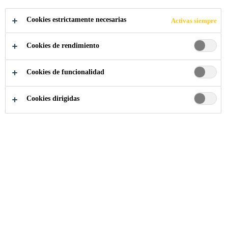
EGIPTO
Cookies estrictamente necesarias
Activas siempre
Cookies de rendimiento
Cookies de funcionalidad
Noticias Sika
...
Sika amplía sus capacidades de produc
Cookies dirigidas
04/04/2019
Sika está desarrollando su planta de mortero
en Alejandría, Egipto, e invirtiendo en líneas
de producción adicionales. Esta expansión
alineará sus capacidades con la creciente
demanda del floreciente mercado de la