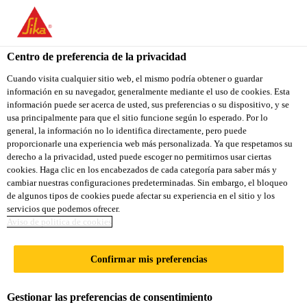
You are accessing "Sika Ecuador", it seems you are accessing it
from "Estados Unidos". We have a dedicated website for your
country.
Centro de preferencia de la privacidad
TO
Cuando visita cualquier sitio web, el mismo podría obtener o guardar
STAY ON THE SIKA
SELECT A
información en su navegador, generalmente mediante el uso de cookies. Esta
SIKA
ECUADOR WEBSITE
COUNTRY
información puede ser acerca de usted, sus preferencias o su dispositivo, y se
USA
usa principalmente para que el sitio funcione según lo esperado. Por lo
general, la información no lo identifica directamente, pero puede
proporcionarle una experiencia web más personalizada. Ya que respetamos su
Sika Ecuador
derecho a la privacidad, usted puede escoger no permitirnos usar ciertas
cookies. Haga clic en los encabezados de cada categoría para saber más y
cambiar nuestras configuraciones predeterminadas. Sin embargo, el bloqueo
de algunos tipos de cookies puede afectar su experiencia en el sitio y los
servicios que podemos ofrecer.
Aviso de politica de cookies
TEATRO NOVE
Confirmar mis preferencias
DIVADLO
Gestionar las preferencias de consentimiento