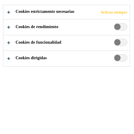
Cookies estrictamente necesarias
Activas siempre
Cookies de rendimiento
Proyectos Referencia
Teatro Nove Divadlo
Cookies de funcionalidad
Cookies dirigidas
2014
PILSEN, CZECH REPUBLIC
El nuevo teatro, el más moderno en
la República Checa, comprende un
complejo de edificios de un teatro y
un edificio operativo conectado con
una plaza de 700 m² que separa a