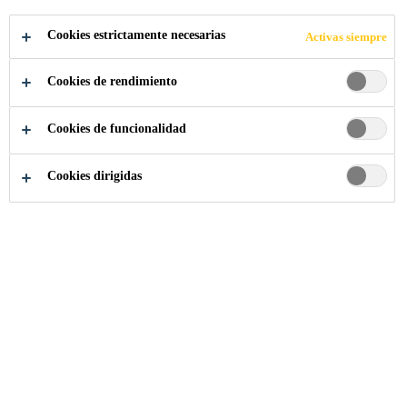
DE LA
Cookies estrictamente necesarias
Activas siempre
ROTONDA,
Cookies de rendimiento
MUSEO
Cookies de funcionalidad
BRITÁNICO DE
Cookies dirigidas
TATE
Proyectos Referencia
...
Refurbishment of Rotunda Ro