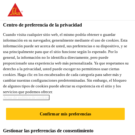
You are accessing "Sika Ecuador", it seems you are accessing it
from "Estados Unidos". We have a dedicated website for your
country.
Centro de preferencia de la privacidad
TO
Cuando visita cualquier sitio web, el mismo podría obtener o guardar
STAY ON THE SIKA
SELECT A
información en su navegador, generalmente mediante el uso de cookies. Esta
SIKA
ECUADOR WEBSITE
COUNTRY
información puede ser acerca de usted, sus preferencias o su dispositivo, y se
USA
usa principalmente para que el sitio funcione según lo esperado. Por lo
general, la información no lo identifica directamente, pero puede
proporcionarle una experiencia web más personalizada. Ya que respetamos su
Sika Ecuador
derecho a la privacidad, usted puede escoger no permitirnos usar ciertas
cookies. Haga clic en los encabezados de cada categoría para saber más y
cambiar nuestras configuraciones predeterminadas. Sin embargo, el bloqueo
de algunos tipos de cookies puede afectar su experiencia en el sitio y los
servicios que podemos ofrecer.
Aviso de politica de cookies
REHABILITACI
Confirmar mis preferencias
ÓN DEL TECHO
Gestionar las preferencias de consentimiento