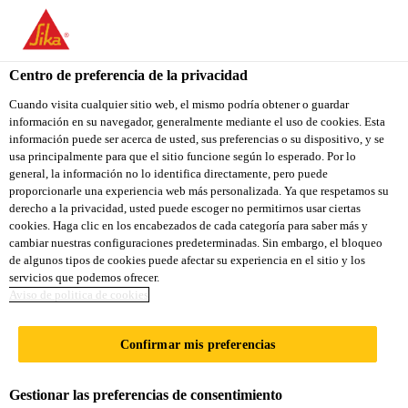
You are accessing "Sika Ecuador", it seems you are accessing it
from "Estados Unidos". We have a dedicated website for your
country.
Centro de preferencia de la privacidad
TO
Cuando visita cualquier sitio web, el mismo podría obtener o guardar
STAY ON THE SIKA
SELECT A
información en su navegador, generalmente mediante el uso de cookies. Esta
SIKA
ECUADOR WEBSITE
COUNTRY
información puede ser acerca de usted, sus preferencias o su dispositivo, y se
USA
usa principalmente para que el sitio funcione según lo esperado. Por lo
general, la información no lo identifica directamente, pero puede
proporcionarle una experiencia web más personalizada. Ya que respetamos su
Sika Ecuador
derecho a la privacidad, usted puede escoger no permitirnos usar ciertas
cookies. Haga clic en los encabezados de cada categoría para saber más y
cambiar nuestras configuraciones predeterminadas. Sin embargo, el bloqueo
de algunos tipos de cookies puede afectar su experiencia en el sitio y los
servicios que podemos ofrecer.
LISCA BIANCA,
Aviso de politica de cookies
ITALIA
Confirmar mis preferencias
Gestionar las preferencias de consentimiento