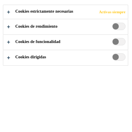
Cookies estrictamente necesarias
Activas siempre
Sostenibilidad
...
Lisca Bianca, Italia
Cookies de rendimiento
Cookies de funcionalidad
28/03/2019
Cookies dirigidas
La colaboración entre Sika Italia y Lisca
Bianca, que comenzó en 2016, continúa.
Lisca Bianca se dedica a la integración social
y laboral de los jóvenes que tuvieron una
infancia compleja. Sika Italia ha apoyado este
proyecto, proporcionando soluciones de
construcción y equipamiento técnico.