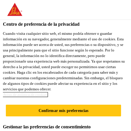
You are accessing "Sika Ecuador", it seems you are accessing it
from "Estados Unidos". We have a dedicated website for your
country.
Centro de preferencia de la privacidad
TO
Cuando visita cualquier sitio web, el mismo podría obtener o guardar
STAY ON THE SIKA
SELECT A
información en su navegador, generalmente mediante el uso de cookies. Esta
SIKA
ECUADOR WEBSITE
COUNTRY
información puede ser acerca de usted, sus preferencias o su dispositivo, y se
USA
usa principalmente para que el sitio funcione según lo esperado. Por lo
general, la información no lo identifica directamente, pero puede
proporcionarle una experiencia web más personalizada. Ya que respetamos su
Sika Ecuador
derecho a la privacidad, usted puede escoger no permitirnos usar ciertas
cookies. Haga clic en los encabezados de cada categoría para saber más y
cambiar nuestras configuraciones predeterminadas. Sin embargo, el bloqueo
de algunos tipos de cookies puede afectar su experiencia en el sitio y los
servicios que podemos ofrecer.
Aviso de politica de cookies
EDUCACIÓN Y
Confirmar mis preferencias
ENTRENAMIEN
Gestionar las preferencias de consentimiento