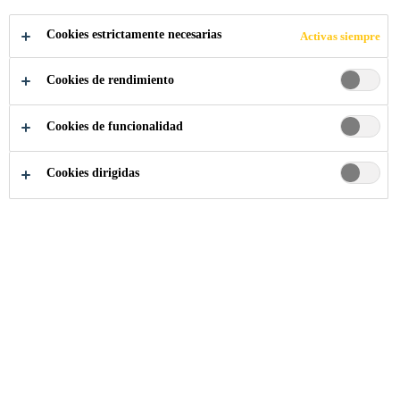
Cookies estrictamente necesarias
Activas siempre
Sostenibilidad
Soluciones Sostenibles
Contacto
Cookies de rendimiento
Cookies de funcionalidad
Para cualquier consulta o pregunta, complete el
Cookies dirigidas
formulario y comuníquese con Sika.
Para que este contenido se muestre, debe aceptar todas las
cookies en la configuración de cookies y confirmar su
selección o haciendo clic en el botón "Aceptar todas las
cookies".
CONFIGURACIÓN DE COOKIES