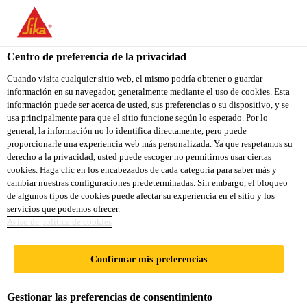
You are accessing "Sika Ecuador", it seems you are accessing it
from "Estados Unidos". We have a dedicated website for your
country.
Centro de preferencia de la privacidad
TO
Cuando visita cualquier sitio web, el mismo podría obtener o guardar
STAY ON THE SIKA
SELECT A
información en su navegador, generalmente mediante el uso de cookies. Esta
SIKA
ECUADOR WEBSITE
COUNTRY
información puede ser acerca de usted, sus preferencias o su dispositivo, y se
USA
usa principalmente para que el sitio funcione según lo esperado. Por lo
general, la información no lo identifica directamente, pero puede
proporcionarle una experiencia web más personalizada. Ya que respetamos su
Sika Ecuador
derecho a la privacidad, usted puede escoger no permitirnos usar ciertas
cookies. Haga clic en los encabezados de cada categoría para saber más y
cambiar nuestras configuraciones predeterminadas. Sin embargo, el bloqueo
de algunos tipos de cookies puede afectar su experiencia en el sitio y los
servicios que podemos ofrecer.
Aviso de politica de cookies
CONTACTO
Confirmar mis preferencias
Gestionar las preferencias de consentimiento